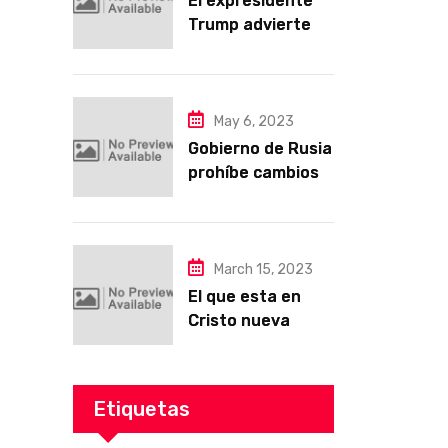
El expresidente
Trump advierte
que está a punto
de ser arrestado
May 6, 2023
Gobierno de Rusia
prohíbe cambios
de sexo en
documentos de
identidad para
defender los
March 15, 2023
valores familiares
El que esta en
tradicionales
Cristo nueva
criatura es
Etiquetas