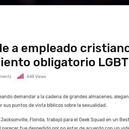
e a empleado cristiano
iento obligatorio LGBT
ments
448
Views
neando demandar a la cadena de grandes almacenes, alega
 sus puntos de vista bíblicos sobre la sexualidad.
 Jacksonville, Florida, trabajó para el Geek Squad en un Bes
al parecer fue despedido por no estar de acuerdo con un vid