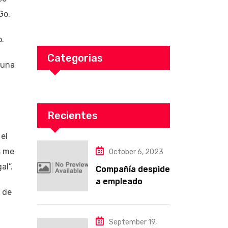
Go.
o.
Categorias
guna
Recientes
el
s me
October 6, 2023
al”.
Compañía despide
a empleado
2 de
cristiano por
negarse a recibir
entrenamiento
September 19,