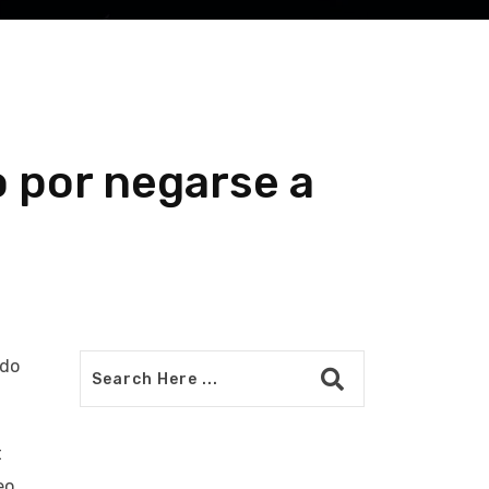
 por negarse a
ndo
t
eo