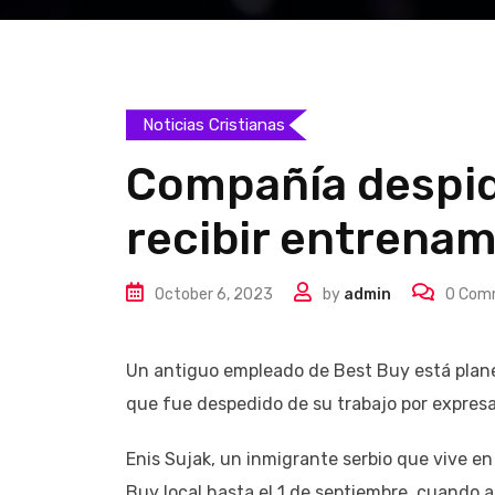
Noticias Cristianas
Compañía despid
recibir entrenam
October 6, 2023
by
admin
0
Com
Un antiguo empleado de Best Buy está pla
que fue despedido de su trabajo por expresar
Enis Sujak, un inmigrante serbio que vive en
Buy local hasta el 1 de septiembre, cuando 