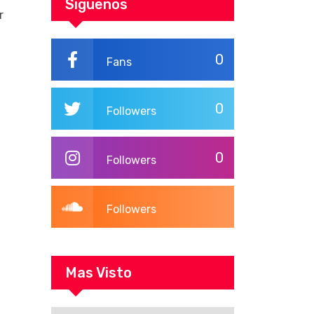
Siguenos
en Texas
r
0
Fans
0
Followers
0
Followers
Followers
Mas Visto