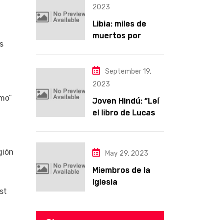
obligatorio LGBT
2023
Libia: miles de
muertos por
s
inundaciones y se
teme una posible
epidemia
September 19,
2023
smo”
Joven Hindú: “Leí
el libro de Lucas y
me enamoré de
Jesús”
gión
May 29, 2023
Miembros de la
Iglesia
st
perseguidos en
China encuentran
un nuevo hogar