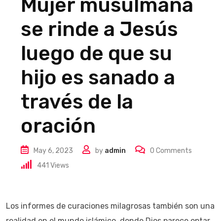
Mujer musulmana
se rinde a Jesús
luego de que su
hijo es sanado a
través de la
oración
May 6, 2023
by
admin
0
Comments
441
Views
Los informes de curaciones milagrosas también son una
realidad en el mundo islámico, donde Dios parece optar